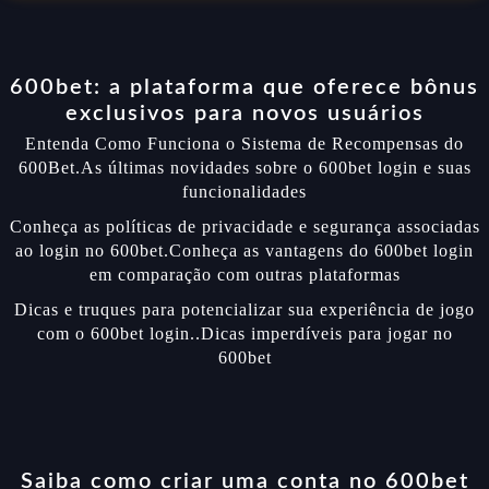
600bet: a plataforma que oferece bônus
exclusivos para novos usuários
Entenda Como Funciona o Sistema de Recompensas do
600Bet.As últimas novidades sobre o 600bet login e suas
funcionalidades
Conheça as políticas de privacidade e segurança associadas
ao login no 600bet.Conheça as vantagens do 600bet login
em comparação com outras plataformas
Dicas e truques para potencializar sua experiência de jogo
com o 600bet login..Dicas imperdíveis para jogar no
600bet
Saiba como criar uma conta no 600bet