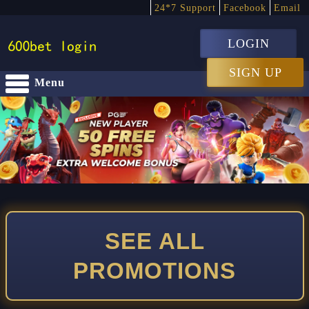
24*7 Support
Facebook
Email
LOGIN
SIGN UP
Menu
SEE ALL
PROMOTIONS