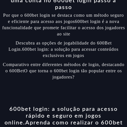
uma conta no 600bet login passo a
passo
Por que o 600bet login se destaca como um método seguro
e eficiente para acesso aos jogos600bet login é a nova
funcionalidade que promete facilitar o acesso dos jogadores
ao site
Descubra as opções de jogabilidade do 600Bet
Login.600bet login: a solução para acessar conteúdos
exclusivos em jogos
Comparativo entre diferentes métodos de login, destacando
o 600BetO que torna o 600bet login tão popular entre os
jogadores?
600bet login: a solução para acesso
rápido e seguro em jogos
online.Aprenda como realizar o 600bet