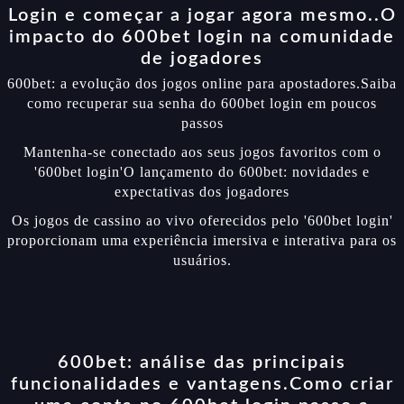
Login e começar a jogar agora mesmo..O
impacto do 600bet login na comunidade
de jogadores
600bet: a evolução dos jogos online para apostadores.Saiba
como recuperar sua senha do 600bet login em poucos
passos
Mantenha-se conectado aos seus jogos favoritos com o
'600bet login'O lançamento do 600bet: novidades e
expectativas dos jogadores
Os jogos de cassino ao vivo oferecidos pelo '600bet login'
proporcionam uma experiência imersiva e interativa para os
usuários.
600bet: análise das principais
funcionalidades e vantagens.Como criar