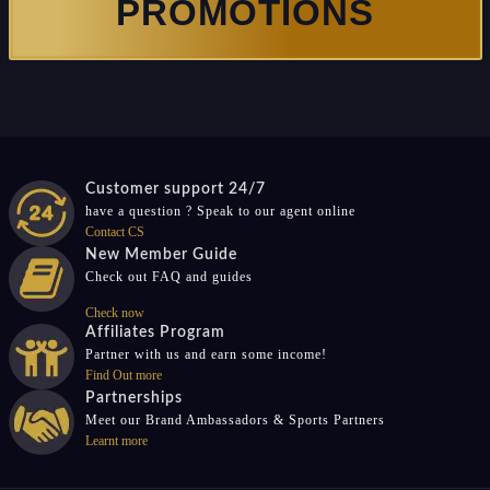
PROMOTIONS
Customer support 24/7
have a question ? Speak to our agent online
Contact CS
New Member Guide
Check out FAQ and guides
Check now
Affiliates Program
Partner with us and earn some income!
Find Out more
Partnerships
Meet our Brand Ambassadors & Sports Partners
Learnt more