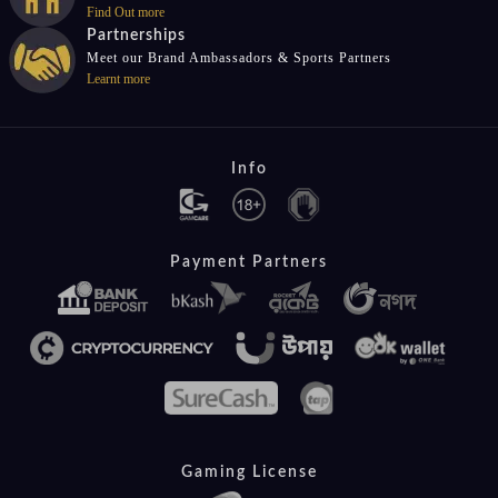
Find Out more
Partnerships
Meet our Brand Ambassadors & Sports Partners
Learnt more
Info
Payment Partners
Gaming License