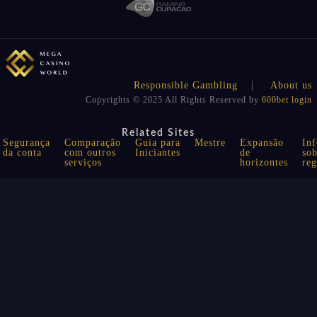
Responsible Gambling
About us
Copyrights © 2025 All Rights Reserved by
600bet login
Related Sites
Segurança
Comparação
Guia para
Mestre
Expansão
In
da conta
com outros
Iniciantes
de
sob
serviços
horizontes
reg