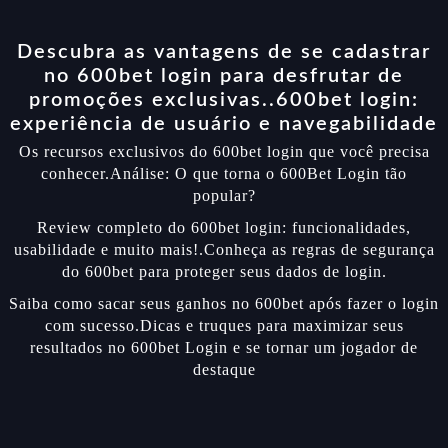
Descubra as vantagens de se cadastrar
no 600bet login para desfrutar de
promoções exclusivas..600bet login:
experiência de usuário e navegabilidade
Os recursos exclusivos do 600bet login que você precisa
conhecer.Análise: O que torna o 600Bet Login tão
popular?
Review completo do 600bet login: funcionalidades,
usabilidade e muito mais!.Conheça as regras de segurança
do 600bet para proteger seus dados de login.
Saiba como sacar seus ganhos no 600bet após fazer o login
com sucesso.Dicas e truques para maximizar seus
resultados no 600bet Login e se tornar um jogador de
destaque