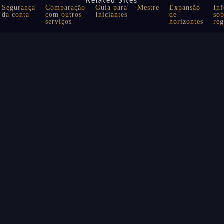
Related Sites
Segurança
Comparação
Guia para
Mestre
Expansão
In
da conta
com outros
Iniciantes
de
sob
serviços
horizontes
reg